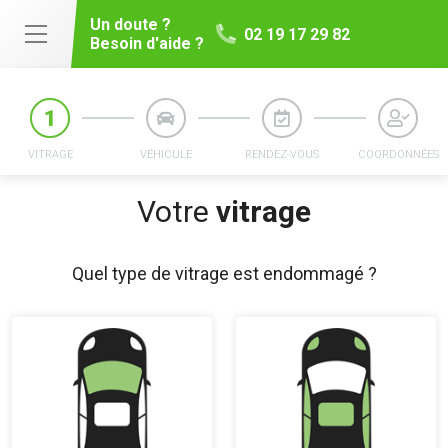
Un doute ?
02 19 17 29 82
Besoin d'aide ?
VITRAGE
VÉHICULE
RENDEZ-VOUS
COORDONNÉES
Votre
vitrage
Quel type de vitrage est endommagé ?